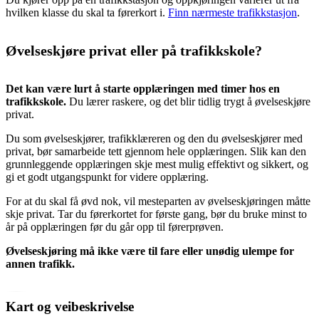
hvilken klasse du skal ta førerkort i.
Finn nærmeste trafikkstasjon
.
Øvelseskjøre privat eller på trafikkskole?
Det kan være lurt å starte opplæringen med timer hos en
trafikkskole.
Du lærer raskere, og det blir tidlig trygt å øvelseskjøre
privat.
Du som øvelseskjører, trafikklæreren og den du øvelseskjører med
privat, bør samarbeide tett gjennom hele opplæringen. Slik kan den
grunnleggende opplæringen skje mest mulig effektivt og sikkert, og
gi et godt utgangspunkt for videre opplæring.
For at du skal få øvd nok, vil mesteparten av øvelseskjøringen måtte
skje privat. Tar du førerkortet for første gang, bør du bruke minst to
år på opplæringen før du går opp til førerprøven.
Øvelseskjøring må ikke være til fare eller unødig ulempe for
annen trafikk.
Kart og veibeskrivelse