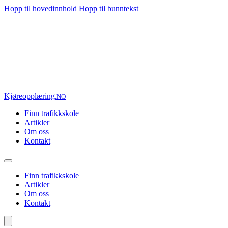
Hopp til hovedinnhold
Hopp til bunntekst
Kjøre
opplæring
.NO
Finn trafikkskole
Artikler
Om oss
Kontakt
Finn trafikkskole
Artikler
Om oss
Kontakt