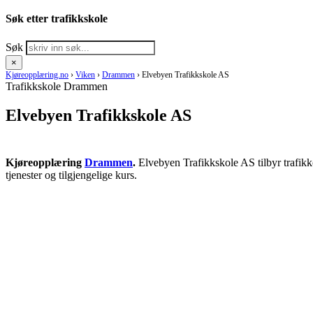
Søk etter trafikkskole
Søk
×
Kjøreopplæring.no
›
Viken
›
Drammen
›
Elvebyen Trafikkskole AS
Trafikkskole Drammen
Elvebyen Trafikkskole AS
Kjøreopplæring
Drammen
.
Elvebyen Trafikkskole AS tilbyr trafik
tjenester og tilgjengelige kurs.
RING KJØRESKOLE