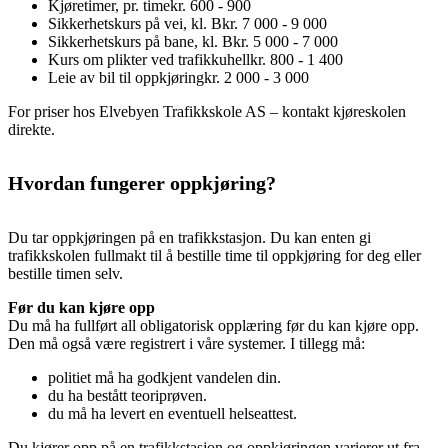
Kjøretimer, pr. time
kr. 600 - 900
Sikkerhetskurs på vei, kl. B
kr. 7 000 - 9 000
Sikkerhetskurs på bane, kl. B
kr. 5 000 - 7 000
Kurs om plikter ved trafikkuhell
kr. 800 - 1 400
Leie av bil til oppkjøring
kr. 2 000 - 3 000
For priser hos Elvebyen Trafikkskole AS – kontakt kjøreskolen
direkte.
Hvordan fungerer oppkjøring?
Du tar oppkjøringen på en trafikkstasjon. Du kan enten gi
trafikkskolen fullmakt til å bestille time til oppkjøring for deg eller
bestille timen selv.
Før du kan kjøre opp
Du må ha fullført all obligatorisk opplæring før du kan kjøre opp.
Den må også være registrert i våre systemer. I tillegg må:
politiet må ha godkjent vandelen din.
du ha bestått teoriprøven.
du må ha levert en eventuell helseattest.
Du kjører opp på en trafikkstasjon og oppkjøringen varierer ut fra