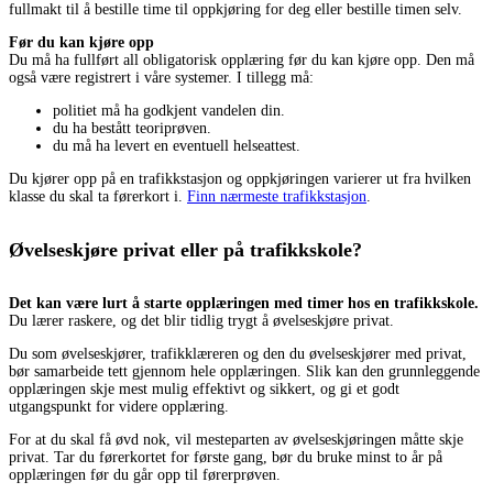
fullmakt til å bestille time til oppkjøring for deg eller bestille timen selv.
Før du kan kjøre opp
Du må ha fullført all obligatorisk opplæring før du kan kjøre opp. Den må
også være registrert i våre systemer. I tillegg må:
politiet må ha godkjent vandelen din.
du ha bestått teoriprøven.
du må ha levert en eventuell helseattest.
Du kjører opp på en trafikkstasjon og oppkjøringen varierer ut fra hvilken
klasse du skal ta førerkort i.
Finn nærmeste trafikkstasjon
.
Øvelseskjøre privat eller på trafikkskole?
Det kan være lurt å starte opplæringen med timer hos en trafikkskole.
Du lærer raskere, og det blir tidlig trygt å øvelseskjøre privat.
Du som øvelseskjører, trafikklæreren og den du øvelseskjører med privat,
bør samarbeide tett gjennom hele opplæringen. Slik kan den grunnleggende
opplæringen skje mest mulig effektivt og sikkert, og gi et godt
utgangspunkt for videre opplæring.
For at du skal få øvd nok, vil mesteparten av øvelseskjøringen måtte skje
privat. Tar du førerkortet for første gang, bør du bruke minst to år på
opplæringen før du går opp til førerprøven.