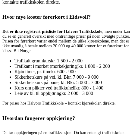
kontakte trafikkskolen direkte.
Hvor mye koster førerkort i Eidsvoll?
Det er ikke registrert prisliste for Halvors Trafikkskole
, men under kan
du se en generell oversikt med omtrentlige priser på noen utvalgte punkter.
Prisen for førerkort varier endel mellom de ulike kjøreskolene, men det er
ikke uvanlig å betale mellom 20 000 og 40 000 kroner for et førerkort for
klasse B i Norge.
Trafikalt grunnkurs
kr. 1 500 - 2 000
Trafikant i mørket (mørkekjøring)
kr. 1 800 - 2 200
Kjøretimer, pr. time
kr. 600 - 900
Sikkerhetskurs på vei, kl. B
kr. 7 000 - 9 000
Sikkerhetskurs på bane, kl. B
kr. 5 000 - 7 000
Kurs om plikter ved trafikkuhell
kr. 800 - 1 400
Leie av bil til oppkjøring
kr. 2 000 - 3 000
For priser hos Halvors Trafikkskole – kontakt kjøreskolen direkte.
Hvordan fungerer oppkjøring?
Du tar oppkjøringen på en trafikkstasjon. Du kan enten gi trafikkskolen