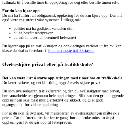
fullmakt til å bestille time til oppkjøring for deg eller bestille timen selv.
Før du kan kjøre opp
Du må ha fullført all obligatorisk opplæring før du kan kjøre opp. Den må
også være registrert i våre systemer. I tillegg må:
politiet må ha godkjent vandelen din.
du ha bestått teoriprøven.
du må ha levert en eventuell helseattest.
Du kjører opp på en trafikkstasjon og oppkjøringen varierer ut fra hvilken
klasse du skal ta førerkort i.
Finn nærmeste trafikkstasjon
.
Øvelseskjøre privat eller på trafikkskole?
Det kan være lurt å starte opplæringen med timer hos en trafikkskole.
Du lærer raskere, og det blir tidlig trygt å øvelseskjøre privat.
Du som øvelseskjører, trafikklæreren og den du øvelseskjører med privat,
bør samarbeide tett gjennom hele opplæringen. Slik kan den grunnleggende
opplæringen skje mest mulig effektivt og sikkert, og gi et godt
utgangspunkt for videre opplæring.
For at du skal få øvd nok, vil mesteparten av øvelseskjøringen måtte skje
privat. Tar du førerkortet for første gang, bør du bruke minst to år på
opplæringen før du går opp til førerprøven.