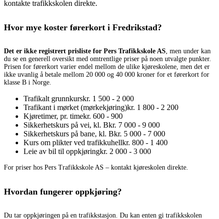
kontakte trafikkskolen direkte.
Hvor mye koster førerkort i Fredrikstad?
Det er ikke registrert prisliste for Pers Trafikkskole AS
, men under kan
du se en generell oversikt med omtrentlige priser på noen utvalgte punkter.
Prisen for førerkort varier endel mellom de ulike kjøreskolene, men det er
ikke uvanlig å betale mellom 20 000 og 40 000 kroner for et førerkort for
klasse B i Norge.
Trafikalt grunnkurs
kr. 1 500 - 2 000
Trafikant i mørket (mørkekjøring)
kr. 1 800 - 2 200
Kjøretimer, pr. time
kr. 600 - 900
Sikkerhetskurs på vei, kl. B
kr. 7 000 - 9 000
Sikkerhetskurs på bane, kl. B
kr. 5 000 - 7 000
Kurs om plikter ved trafikkuhell
kr. 800 - 1 400
Leie av bil til oppkjøring
kr. 2 000 - 3 000
For priser hos Pers Trafikkskole AS – kontakt kjøreskolen direkte.
Hvordan fungerer oppkjøring?
Du tar oppkjøringen på en trafikkstasjon. Du kan enten gi trafikkskolen