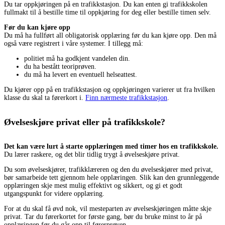
Du tar oppkjøringen på en trafikkstasjon. Du kan enten gi trafikkskolen
fullmakt til å bestille time til oppkjøring for deg eller bestille timen selv.
Før du kan kjøre opp
Du må ha fullført all obligatorisk opplæring før du kan kjøre opp. Den må
også være registrert i våre systemer. I tillegg må:
politiet må ha godkjent vandelen din.
du ha bestått teoriprøven.
du må ha levert en eventuell helseattest.
Du kjører opp på en trafikkstasjon og oppkjøringen varierer ut fra hvilken
klasse du skal ta førerkort i.
Finn nærmeste trafikkstasjon
.
Øvelseskjøre privat eller på trafikkskole?
Det kan være lurt å starte opplæringen med timer hos en trafikkskole.
Du lærer raskere, og det blir tidlig trygt å øvelseskjøre privat.
Du som øvelseskjører, trafikklæreren og den du øvelseskjører med privat,
bør samarbeide tett gjennom hele opplæringen. Slik kan den grunnleggende
opplæringen skje mest mulig effektivt og sikkert, og gi et godt
utgangspunkt for videre opplæring.
For at du skal få øvd nok, vil mesteparten av øvelseskjøringen måtte skje
privat. Tar du førerkortet for første gang, bør du bruke minst to år på
opplæringen før du går opp til førerprøven.