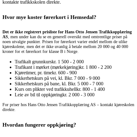
kontakte trafikkskolen direkte.
Hvor mye koster førerkort i Hemsedal?
Det er ikke registrert prisliste for Hans Otto Jensen Trafikkopplæring
AS
, men under kan du se en generell oversikt med omtrentlige priser på
noen utvalgte punkter. Prisen for førerkort varier endel mellom de ulike
kjøreskolene, men det er ikke uvanlig å betale mellom 20 000 og 40 000
kroner for et førerkort for klasse B i Norge.
Trafikalt grunnkurs
kr. 1 500 - 2 000
Trafikant i mørket (mørkekjøring)
kr. 1 800 - 2 200
Kjøretimer, pr. time
kr. 600 - 900
Sikkerhetskurs på vei, kl. B
kr. 7 000 - 9 000
Sikkerhetskurs på bane, kl. B
kr. 5 000 - 7 000
Kurs om plikter ved trafikkuhell
kr. 800 - 1 400
Leie av bil til oppkjøring
kr. 2 000 - 3 000
For priser hos Hans Otto Jensen Trafikkopplæring AS – kontakt kjøreskolen
direkte.
Hvordan fungerer oppkjøring?