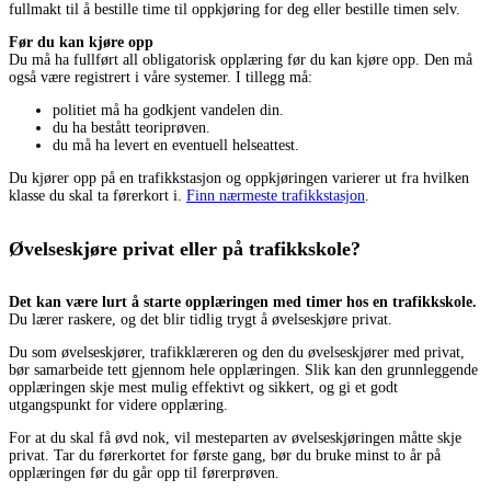
fullmakt til å bestille time til oppkjøring for deg eller bestille timen selv.
Før du kan kjøre opp
Du må ha fullført all obligatorisk opplæring før du kan kjøre opp. Den må
også være registrert i våre systemer. I tillegg må:
politiet må ha godkjent vandelen din.
du ha bestått teoriprøven.
du må ha levert en eventuell helseattest.
Du kjører opp på en trafikkstasjon og oppkjøringen varierer ut fra hvilken
klasse du skal ta førerkort i.
Finn nærmeste trafikkstasjon
.
Øvelseskjøre privat eller på trafikkskole?
Det kan være lurt å starte opplæringen med timer hos en trafikkskole.
Du lærer raskere, og det blir tidlig trygt å øvelseskjøre privat.
Du som øvelseskjører, trafikklæreren og den du øvelseskjører med privat,
bør samarbeide tett gjennom hele opplæringen. Slik kan den grunnleggende
opplæringen skje mest mulig effektivt og sikkert, og gi et godt
utgangspunkt for videre opplæring.
For at du skal få øvd nok, vil mesteparten av øvelseskjøringen måtte skje
privat. Tar du førerkortet for første gang, bør du bruke minst to år på
opplæringen før du går opp til førerprøven.