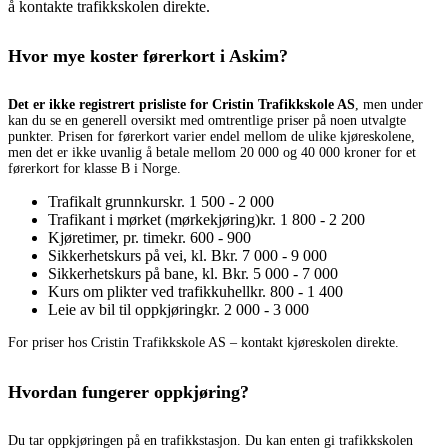
å kontakte trafikkskolen direkte.
Hvor mye koster førerkort i Askim?
Det er ikke registrert prisliste for Cristin Trafikkskole AS
, men under
kan du se en generell oversikt med omtrentlige priser på noen utvalgte
punkter. Prisen for førerkort varier endel mellom de ulike kjøreskolene,
men det er ikke uvanlig å betale mellom 20 000 og 40 000 kroner for et
førerkort for klasse B i Norge.
Trafikalt grunnkurs
kr. 1 500 - 2 000
Trafikant i mørket (mørkekjøring)
kr. 1 800 - 2 200
Kjøretimer, pr. time
kr. 600 - 900
Sikkerhetskurs på vei, kl. B
kr. 7 000 - 9 000
Sikkerhetskurs på bane, kl. B
kr. 5 000 - 7 000
Kurs om plikter ved trafikkuhell
kr. 800 - 1 400
Leie av bil til oppkjøring
kr. 2 000 - 3 000
For priser hos Cristin Trafikkskole AS – kontakt kjøreskolen direkte.
Hvordan fungerer oppkjøring?
Du tar oppkjøringen på en trafikkstasjon. Du kan enten gi trafikkskolen