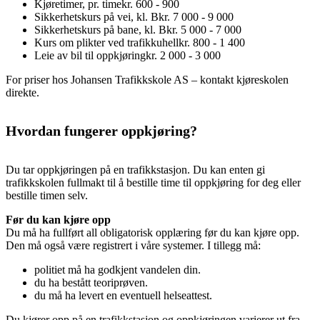
Kjøretimer, pr. time
kr. 600 - 900
Sikkerhetskurs på vei, kl. B
kr. 7 000 - 9 000
Sikkerhetskurs på bane, kl. B
kr. 5 000 - 7 000
Kurs om plikter ved trafikkuhell
kr. 800 - 1 400
Leie av bil til oppkjøring
kr. 2 000 - 3 000
For priser hos Johansen Trafikkskole AS – kontakt kjøreskolen
direkte.
Hvordan fungerer oppkjøring?
Du tar oppkjøringen på en trafikkstasjon. Du kan enten gi
trafikkskolen fullmakt til å bestille time til oppkjøring for deg eller
bestille timen selv.
Før du kan kjøre opp
Du må ha fullført all obligatorisk opplæring før du kan kjøre opp.
Den må også være registrert i våre systemer. I tillegg må:
politiet må ha godkjent vandelen din.
du ha bestått teoriprøven.
du må ha levert en eventuell helseattest.
Du kjører opp på en trafikkstasjon og oppkjøringen varierer ut fra