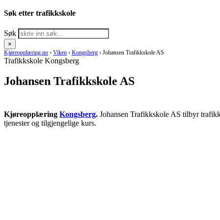
Søk etter trafikkskole
Søk
×
Kjøreopplæring.no
›
Viken
›
Kongsberg
›
Johansen Trafikkskole AS
Trafikkskole Kongsberg
Johansen Trafikkskole AS
Kjøreopplæring
Kongsberg
.
Johansen Trafikkskole AS tilbyr trafik
tjenester og tilgjengelige kurs.
RING KJØRESKOLE