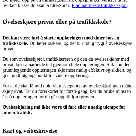
hvilken klasse du skal ta førerkort i.
Finn nærmeste trafikkstasjon
.
Øvelseskjøre privat eller på trafikkskole?
Det kan være lurt å starte opplæringen med timer hos en
trafikkskole.
Du lærer raskere, og det blir tidlig trygt å øvelseskjøre
privat.
Du som øvelseskjører, trafikklæreren og den du øvelseskjører med
privat, bør samarbeide tett gjennom hele opplæringen. Slik kan den
grunnleggende opplæringen skje mest mulig effektivt og sikkert, og
gi et godt utgangspunkt for videre opplæring.
For at du skal få øvd nok, vil mesteparten av øvelseskjøringen måtte
skje privat. Tar du førerkortet for første gang, bør du bruke minst to
år på opplæringen før du går opp til førerprøven.
Øvelseskjøring må ikke være til fare eller unødig ulempe for
annen trafikk.
Kart og veibeskrivelse