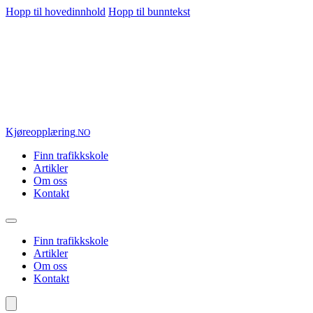
Hopp til hovedinnhold
Hopp til bunntekst
Kjøre
opplæring
.NO
Finn trafikkskole
Artikler
Om oss
Kontakt
Finn trafikkskole
Artikler
Om oss
Kontakt