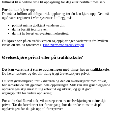
fullmakt til å bestille time til oppkjøring for deg eller bestille timen selv.
Før du kan kjøre opp
Du må ha fullført all obligatorisk opplæring før du kan kjøre opp. Den må
også være registrert i våre systemer. I tillegg må:
politiet må ha godkjent vandelen din.
du ha bestått teoriprøven.
du må ha levert en eventuell helseattest.
Du kjører opp på en trafikkstasjon og oppkjøringen varierer ut fra hvilken
klasse du skal ta førerkort i.
Finn nærmeste trafikkstasjon
.
Øvelseskjøre privat eller på trafikkskole?
Det kan være lurt å starte opplæringen med timer hos en trafikkskole.
Du lærer raskere, og det blir tidlig trygt å øvelseskjøre privat.
Du som øvelseskjører, trafikklæreren og den du øvelseskjører med privat,
bør samarbeide tett gjennom hele opplæringen. Slik kan den grunnleggende
opplæringen skje mest mulig effektivt og sikkert, og gi et godt
utgangspunkt for videre opplæring.
For at du skal få øvd nok, vil mesteparten av øvelseskjøringen måtte skje
privat. Tar du førerkortet for første gang, bør du bruke minst to år på
opplæringen før du går opp til førerprøven.