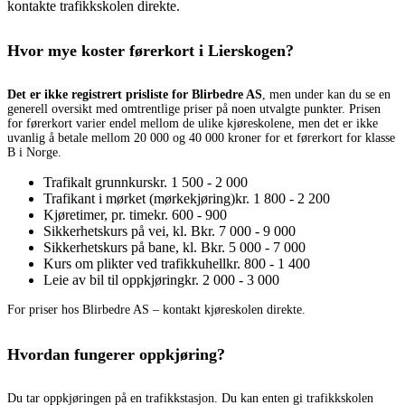
kontakte trafikkskolen direkte.
Hvor mye koster førerkort i Lierskogen?
Det er ikke registrert prisliste for Blirbedre AS
, men under kan du se en
generell oversikt med omtrentlige priser på noen utvalgte punkter. Prisen
for førerkort varier endel mellom de ulike kjøreskolene, men det er ikke
uvanlig å betale mellom 20 000 og 40 000 kroner for et førerkort for klasse
B i Norge.
Trafikalt grunnkurs
kr. 1 500 - 2 000
Trafikant i mørket (mørkekjøring)
kr. 1 800 - 2 200
Kjøretimer, pr. time
kr. 600 - 900
Sikkerhetskurs på vei, kl. B
kr. 7 000 - 9 000
Sikkerhetskurs på bane, kl. B
kr. 5 000 - 7 000
Kurs om plikter ved trafikkuhell
kr. 800 - 1 400
Leie av bil til oppkjøring
kr. 2 000 - 3 000
For priser hos Blirbedre AS – kontakt kjøreskolen direkte.
Hvordan fungerer oppkjøring?
Du tar oppkjøringen på en trafikkstasjon. Du kan enten gi trafikkskolen