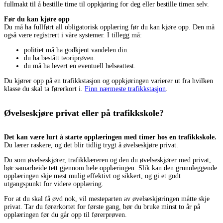
fullmakt til å bestille time til oppkjøring for deg eller bestille timen selv.
Før du kan kjøre opp
Du må ha fullført all obligatorisk opplæring før du kan kjøre opp. Den må
også være registrert i våre systemer. I tillegg må:
politiet må ha godkjent vandelen din.
du ha bestått teoriprøven.
du må ha levert en eventuell helseattest.
Du kjører opp på en trafikkstasjon og oppkjøringen varierer ut fra hvilken
klasse du skal ta førerkort i.
Finn nærmeste trafikkstasjon
.
Øvelseskjøre privat eller på trafikkskole?
Det kan være lurt å starte opplæringen med timer hos en trafikkskole.
Du lærer raskere, og det blir tidlig trygt å øvelseskjøre privat.
Du som øvelseskjører, trafikklæreren og den du øvelseskjører med privat,
bør samarbeide tett gjennom hele opplæringen. Slik kan den grunnleggende
opplæringen skje mest mulig effektivt og sikkert, og gi et godt
utgangspunkt for videre opplæring.
For at du skal få øvd nok, vil mesteparten av øvelseskjøringen måtte skje
privat. Tar du førerkortet for første gang, bør du bruke minst to år på
opplæringen før du går opp til førerprøven.