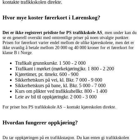
kontakte trafikkskolen direkte.
Hvor mye koster førerkort i Lørenskog?
Det er ikke registrert prisliste for PS trafikkskole AS
, men under kan du
se en generell oversikt med omtrentlige priser på noen utvalgte punkter.
Prisen for førerkort varier endel mellom de ulike kjøreskolene, men det er
ikke uvanlig å betale mellom 20 000 og 40 000 kroner for et førerkort for
klasse B i Norge.
Trafikalt grunnkurs
kr. 1 500 - 2 000
Trafikant i mørket (mørkekjøring)
kr. 1 800 - 2 200
Kjøretimer, pr. time
kr. 600 - 900
Sikkerhetskurs på vei, kl. B
kr. 7 000 - 9 000
Sikkerhetskurs på bane, kl. B
kr. 5 000 - 7 000
Kurs om plikter ved trafikkuhell
kr. 800 - 1 400
Leie av bil til oppkjøring
kr. 2 000 - 3 000
For priser hos PS trafikkskole AS – kontakt kjøreskolen direkte.
Hvordan fungerer oppkjøring?
Du tar oppkjøringen på en trafikkstasjon. Du kan enten gi trafikkskolen