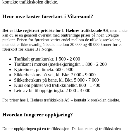
kontakte trafikkskolen direkte.
Hvor mye koster førerkort i Vikersund?
Det er ikke registrert prisliste for I. Hæhres trafikkskole AS
, men under
kan du se en generell oversikt med omtrentlige priser på noen utvalgte
punkter. Prisen for førerkort varier endel mellom de ulike kjøreskolene,
men det er ikke uvanlig å betale mellom 20 000 og 40 000 kroner for et
førerkort for klasse B i Norge.
Trafikalt grunnkurs
kr. 1 500 - 2 000
Trafikant i mørket (mørkekjøring)
kr. 1 800 - 2 200
Kjøretimer, pr. time
kr. 600 - 900
Sikkerhetskurs på vei, kl. B
kr. 7 000 - 9 000
Sikkerhetskurs på bane, kl. B
kr. 5 000 - 7 000
Kurs om plikter ved trafikkuhell
kr. 800 - 1 400
Leie av bil til oppkjøring
kr. 2 000 - 3 000
For priser hos I. Hæhres trafikkskole AS – kontakt kjøreskolen direkte.
Hvordan fungerer oppkjøring?
Du tar oppkjøringen på en trafikkstasjon. Du kan enten gi trafikkskolen