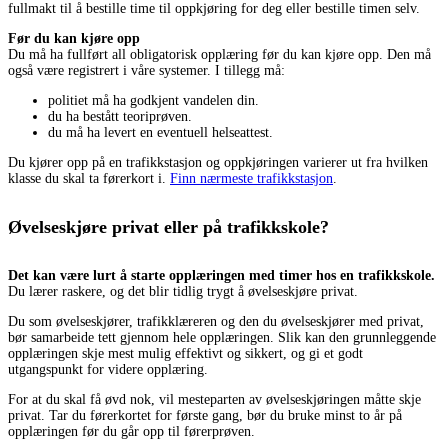
fullmakt til å bestille time til oppkjøring for deg eller bestille timen selv.
Før du kan kjøre opp
Du må ha fullført all obligatorisk opplæring før du kan kjøre opp. Den må
også være registrert i våre systemer. I tillegg må:
politiet må ha godkjent vandelen din.
du ha bestått teoriprøven.
du må ha levert en eventuell helseattest.
Du kjører opp på en trafikkstasjon og oppkjøringen varierer ut fra hvilken
klasse du skal ta førerkort i.
Finn nærmeste trafikkstasjon
.
Øvelseskjøre privat eller på trafikkskole?
Det kan være lurt å starte opplæringen med timer hos en trafikkskole.
Du lærer raskere, og det blir tidlig trygt å øvelseskjøre privat.
Du som øvelseskjører, trafikklæreren og den du øvelseskjører med privat,
bør samarbeide tett gjennom hele opplæringen. Slik kan den grunnleggende
opplæringen skje mest mulig effektivt og sikkert, og gi et godt
utgangspunkt for videre opplæring.
For at du skal få øvd nok, vil mesteparten av øvelseskjøringen måtte skje
privat. Tar du førerkortet for første gang, bør du bruke minst to år på
opplæringen før du går opp til førerprøven.