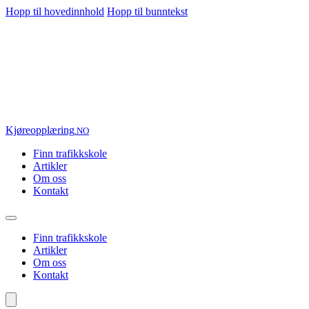
Hopp til hovedinnhold
Hopp til bunntekst
Kjøre
opplæring
.NO
Finn trafikkskole
Artikler
Om oss
Kontakt
Finn trafikkskole
Artikler
Om oss
Kontakt