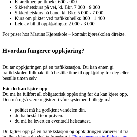
Kjøretimer, pr. time
kr. 600 - 900
Sikkerhetskurs på vei, kl. B
kr. 7 000 - 9 000
Sikkerhetskurs på bane, kl. B
kr. 5 000 - 7 000
Kurs om plikter ved trafikkuhell
kr. 800 - 1 400
Leie av bil til oppkjøring
kr. 2 000 - 3 000
For priser hos Martins Kjøreskole – kontakt kjøreskolen direkte.
Hvordan fungerer oppkjøring?
Du tar oppkjøringen på en trafikkstasjon. Du kan enten gi
trafikkskolen fullmakt til å bestille time til oppkjøring for deg eller
bestille timen selv.
Før du kan kjøre opp
Du må ha fullført all obligatorisk opplæring før du kan kjøre opp.
Den må også være registrert i våre systemer. I tillegg må:
politiet må ha godkjent vandelen din.
du ha bestått teoriprøven.
du må ha levert en eventuell helseattest.
Du kjører opp på en trafikkstasjon og oppkjøringen varierer ut fra
hvilken klasse du skal ta førerkort i.
Finn nærmeste trafikkstasjon
.