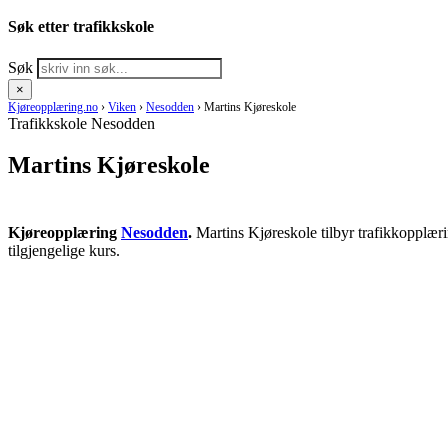
Søk etter trafikkskole
Søk
×
Kjøreopplæring.no
›
Viken
›
Nesodden
›
Martins Kjøreskole
Trafikkskole Nesodden
Martins Kjøreskole
Kjøreopplæring
Nesodden
.
Martins Kjøreskole tilbyr trafikkopplæri
tilgjengelige kurs.
RING KJØRESKOLE