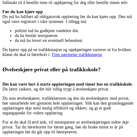
fullmakt til å bestille time til oppkjøring for deg eller bestille timen selv.
Før du kan kjøre opp
Du må ha fullført all obligatorisk opplæring før du kan kjøre opp. Den må
også være registrert i våre systemer. I tillegg må:
politiet må ha godkjent vandelen din.
du ha bestått teoriprøven.
du må ha levert en eventuell helseattest.
Du kjører opp på en trafikkstasjon og oppkjøringen varierer ut fra hvilken
klasse du skal ta førerkort i.
Finn nærmeste trafikkstasjon
.
Øvelseskjøre privat eller på trafikkskole?
Det kan være lurt å starte opplæringen med timer hos en trafikkskole.
Du lærer raskere, og det blir tidlig trygt å øvelseskjøre privat.
Du som øvelseskjører, trafikklæreren og den du øvelseskjører med privat,
bør samarbeide tett gjennom hele opplæringen. Slik kan den grunnleggende
opplæringen skje mest mulig effektivt og sikkert, og gi et godt
utgangspunkt for videre opplæring.
For at du skal få øvd nok, vil mesteparten av øvelseskjøringen måtte skje
privat. Tar du førerkortet for første gang, bør du bruke minst to år på
opplæringen før du går opp til førerprøven.