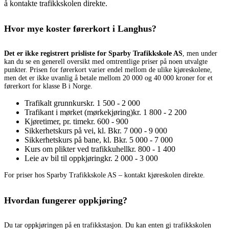
å kontakte trafikkskolen direkte.
Hvor mye koster førerkort i Langhus?
Det er ikke registrert prisliste for Sparby Trafikkskole AS
, men under
kan du se en generell oversikt med omtrentlige priser på noen utvalgte
punkter. Prisen for førerkort varier endel mellom de ulike kjøreskolene,
men det er ikke uvanlig å betale mellom 20 000 og 40 000 kroner for et
førerkort for klasse B i Norge.
Trafikalt grunnkurs
kr. 1 500 - 2 000
Trafikant i mørket (mørkekjøring)
kr. 1 800 - 2 200
Kjøretimer, pr. time
kr. 600 - 900
Sikkerhetskurs på vei, kl. B
kr. 7 000 - 9 000
Sikkerhetskurs på bane, kl. B
kr. 5 000 - 7 000
Kurs om plikter ved trafikkuhell
kr. 800 - 1 400
Leie av bil til oppkjøring
kr. 2 000 - 3 000
For priser hos Sparby Trafikkskole AS – kontakt kjøreskolen direkte.
Hvordan fungerer oppkjøring?
Du tar oppkjøringen på en trafikkstasjon. Du kan enten gi trafikkskolen