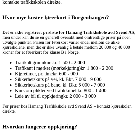
kontakte trafikkskolen direkte.
Hvor mye koster førerkort i Borgenhaugen?
Det er ikke registrert prisliste for Hamang Trafikkskole avd Svend AS
,
men under kan du se en generell oversikt med omtrentlige priser på noen
utvalgte punkter. Prisen for førerkort varier endel mellom de ulike
kjøreskolene, men det er ikke uvanlig å betale mellom 20 000 og 40 000
kroner for et førerkort for klasse B i Norge.
Trafikalt grunnkurs
kr. 1 500 - 2 000
Trafikant i mørket (mørkekjøring)
kr. 1 800 - 2 200
Kjøretimer, pr. time
kr. 600 - 900
Sikkerhetskurs på vei, kl. B
kr. 7 000 - 9 000
Sikkerhetskurs på bane, kl. B
kr. 5 000 - 7 000
Kurs om plikter ved trafikkuhell
kr. 800 - 1 400
Leie av bil til oppkjøring
kr. 2 000 - 3 000
For priser hos Hamang Trafikkskole avd Svend AS – kontakt kjøreskolen
direkte.
Hvordan fungerer oppkjøring?