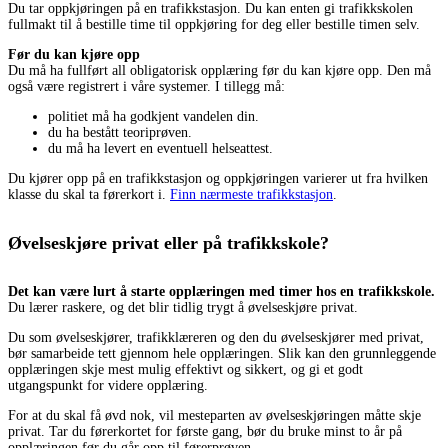
Du tar oppkjøringen på en trafikkstasjon. Du kan enten gi trafikkskolen
fullmakt til å bestille time til oppkjøring for deg eller bestille timen selv.
Før du kan kjøre opp
Du må ha fullført all obligatorisk opplæring før du kan kjøre opp. Den må
også være registrert i våre systemer. I tillegg må:
politiet må ha godkjent vandelen din.
du ha bestått teoriprøven.
du må ha levert en eventuell helseattest.
Du kjører opp på en trafikkstasjon og oppkjøringen varierer ut fra hvilken
klasse du skal ta førerkort i.
Finn nærmeste trafikkstasjon
.
Øvelseskjøre privat eller på trafikkskole?
Det kan være lurt å starte opplæringen med timer hos en trafikkskole.
Du lærer raskere, og det blir tidlig trygt å øvelseskjøre privat.
Du som øvelseskjører, trafikklæreren og den du øvelseskjører med privat,
bør samarbeide tett gjennom hele opplæringen. Slik kan den grunnleggende
opplæringen skje mest mulig effektivt og sikkert, og gi et godt
utgangspunkt for videre opplæring.
For at du skal få øvd nok, vil mesteparten av øvelseskjøringen måtte skje
privat. Tar du førerkortet for første gang, bør du bruke minst to år på
opplæringen før du går opp til førerprøven.