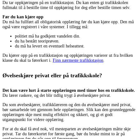
Du tar oppkjøringen på en trafikkstasjon. Du kan enten gi trafikkskolen
fullmakt til å bestille time til oppkjøring for deg eller bestille timen selv.
Før du kan kjøre opp
Du må ha fullført all obligatorisk opplæring før du kan kjøre opp. Den må
også være registrert i våre systemer. I tillegg må:
politiet må ha godkjent vandelen din.
du ha bestått teoriprøven.
du må ha levert en eventuell helseattest.
Du kjører opp på en trafikkstasjon og oppkjøringen varierer ut fra hvilken
klasse du skal ta førerkort i.
Finn nærmeste trafikkstasjon
.
Øvelseskjøre privat eller på trafikkskole?
Det kan være lurt å starte opplæringen med timer hos en trafikkskole.
Du lærer raskere, og det blir tidlig trygt å øvelseskjøre privat.
Du som øvelseskjører, trafikklæreren og den du øvelseskjører med privat,
bør samarbeide tett gjennom hele opplæringen. Slik kan den grunnleggende
opplæringen skje mest mulig effektivt og sikkert, og gi et godt
utgangspunkt for videre opplæring.
For at du skal få øvd nok, vil mesteparten av øvelseskjøringen måtte skje
privat. Tar du førerkortet for første gang, bør du bruke minst to år på
opplæringen før du går opp til førerprøven.