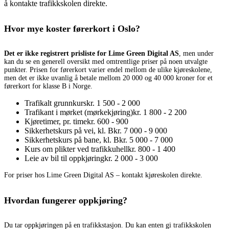
å kontakte trafikkskolen direkte.
Hvor mye koster førerkort i Oslo?
Det er ikke registrert prisliste for Lime Green Digital AS
, men under
kan du se en generell oversikt med omtrentlige priser på noen utvalgte
punkter. Prisen for førerkort varier endel mellom de ulike kjøreskolene,
men det er ikke uvanlig å betale mellom 20 000 og 40 000 kroner for et
førerkort for klasse B i Norge.
Trafikalt grunnkurs
kr. 1 500 - 2 000
Trafikant i mørket (mørkekjøring)
kr. 1 800 - 2 200
Kjøretimer, pr. time
kr. 600 - 900
Sikkerhetskurs på vei, kl. B
kr. 7 000 - 9 000
Sikkerhetskurs på bane, kl. B
kr. 5 000 - 7 000
Kurs om plikter ved trafikkuhell
kr. 800 - 1 400
Leie av bil til oppkjøring
kr. 2 000 - 3 000
For priser hos Lime Green Digital AS – kontakt kjøreskolen direkte.
Hvordan fungerer oppkjøring?
Du tar oppkjøringen på en trafikkstasjon. Du kan enten gi trafikkskolen