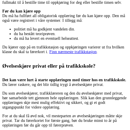
fullmakt til å bestille time til oppkjøring for deg eller bestille timen selv.
Før du kan kjøre opp
Du må ha fullført all obligatorisk opplæring før du kan kjøre opp. Den må
også være registrert i våre systemer. I tillegg må:
politiet må ha godkjent vandelen din.
du ha bestått teoriprøven.
du må ha levert en eventuell helseattest.
Du kjører opp på en trafikkstasjon og oppkjøringen varierer ut fra hvilken
klasse du skal ta førerkort i.
Finn nærmeste trafikkstasjon
.
Øvelseskjøre privat eller på trafikkskole?
Det kan være lurt å starte opplæringen med timer hos en trafikkskole.
Du lærer raskere, og det blir tidlig trygt å øvelseskjøre privat.
Du som øvelseskjører, trafikklæreren og den du øvelseskjører med privat,
bør samarbeide tett gjennom hele opplæringen. Slik kan den grunnleggende
opplæringen skje mest mulig effektivt og sikkert, og gi et godt
utgangspunkt for videre opplæring.
For at du skal få øvd nok, vil mesteparten av øvelseskjøringen måtte skje
privat. Tar du førerkortet for første gang, bør du bruke minst to år på
opplæringen før du går opp til førerprøven.