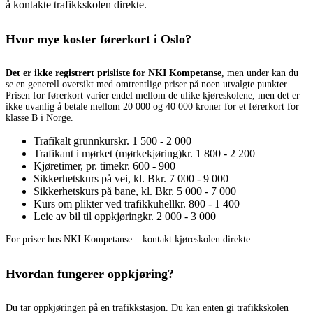
å kontakte trafikkskolen direkte.
Hvor mye koster førerkort i Oslo?
Det er ikke registrert prisliste for NKI Kompetanse
, men under kan du
se en generell oversikt med omtrentlige priser på noen utvalgte punkter.
Prisen for førerkort varier endel mellom de ulike kjøreskolene, men det er
ikke uvanlig å betale mellom 20 000 og 40 000 kroner for et førerkort for
klasse B i Norge.
Trafikalt grunnkurs
kr. 1 500 - 2 000
Trafikant i mørket (mørkekjøring)
kr. 1 800 - 2 200
Kjøretimer, pr. time
kr. 600 - 900
Sikkerhetskurs på vei, kl. B
kr. 7 000 - 9 000
Sikkerhetskurs på bane, kl. B
kr. 5 000 - 7 000
Kurs om plikter ved trafikkuhell
kr. 800 - 1 400
Leie av bil til oppkjøring
kr. 2 000 - 3 000
For priser hos NKI Kompetanse – kontakt kjøreskolen direkte.
Hvordan fungerer oppkjøring?
Du tar oppkjøringen på en trafikkstasjon. Du kan enten gi trafikkskolen