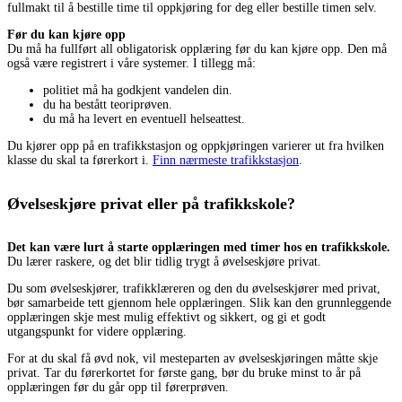
fullmakt til å bestille time til oppkjøring for deg eller bestille timen selv.
Før du kan kjøre opp
Du må ha fullført all obligatorisk opplæring før du kan kjøre opp. Den må
også være registrert i våre systemer. I tillegg må:
politiet må ha godkjent vandelen din.
du ha bestått teoriprøven.
du må ha levert en eventuell helseattest.
Du kjører opp på en trafikkstasjon og oppkjøringen varierer ut fra hvilken
klasse du skal ta førerkort i.
Finn nærmeste trafikkstasjon
.
Øvelseskjøre privat eller på trafikkskole?
Det kan være lurt å starte opplæringen med timer hos en trafikkskole.
Du lærer raskere, og det blir tidlig trygt å øvelseskjøre privat.
Du som øvelseskjører, trafikklæreren og den du øvelseskjører med privat,
bør samarbeide tett gjennom hele opplæringen. Slik kan den grunnleggende
opplæringen skje mest mulig effektivt og sikkert, og gi et godt
utgangspunkt for videre opplæring.
For at du skal få øvd nok, vil mesteparten av øvelseskjøringen måtte skje
privat. Tar du førerkortet for første gang, bør du bruke minst to år på
opplæringen før du går opp til førerprøven.