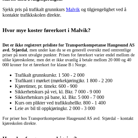
Sjekk pris på trafikalt grunnkurs
Malvik
og tilgjengelighet ved å
kontakte trafikkskolen direkte.
Hvor mye koster førerkort i Malvik?
Det er ikke registrert prisliste for Transportkompetanse Haugesund AS
avd. Stjørdal
, men under kan du se en generell oversikt med omtrentlige
priser på noen utvalgte punkter. Prisen for førerkort varier endel mellom de
ulike kjøreskolene, men det er ikke uvanlig å betale mellom 20 000 og 40
000 kroner for et førerkort for klasse B i Norge.
Trafikalt grunnkurs
kr. 1 500 - 2 000
Trafikant i mørket (mørkekjøring)
kr. 1 800 - 2 200
Kjøretimer, pr. time
kr. 600 - 900
Sikkerhetskurs på vei, kl. B
kr. 7 000 - 9 000
Sikkerhetskurs på bane, kl. B
kr. 5 000 - 7 000
Kurs om plikter ved trafikkuhell
kr. 800 - 1 400
Leie av bil til oppkjøring
kr. 2 000 - 3 000
For priser hos Transportkompetanse Haugesund AS avd. Stjørdal – kontakt
kjøreskolen direkte.