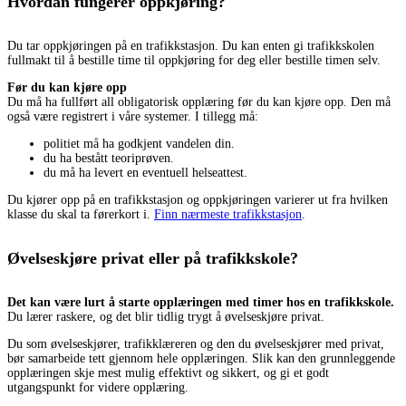
Hvordan fungerer oppkjøring?
Du tar oppkjøringen på en trafikkstasjon. Du kan enten gi trafikkskolen
fullmakt til å bestille time til oppkjøring for deg eller bestille timen selv.
Før du kan kjøre opp
Du må ha fullført all obligatorisk opplæring før du kan kjøre opp. Den må
også være registrert i våre systemer. I tillegg må:
politiet må ha godkjent vandelen din.
du ha bestått teoriprøven.
du må ha levert en eventuell helseattest.
Du kjører opp på en trafikkstasjon og oppkjøringen varierer ut fra hvilken
klasse du skal ta førerkort i.
Finn nærmeste trafikkstasjon
.
Øvelseskjøre privat eller på trafikkskole?
Det kan være lurt å starte opplæringen med timer hos en trafikkskole.
Du lærer raskere, og det blir tidlig trygt å øvelseskjøre privat.
Du som øvelseskjører, trafikklæreren og den du øvelseskjører med privat,
bør samarbeide tett gjennom hele opplæringen. Slik kan den grunnleggende
opplæringen skje mest mulig effektivt og sikkert, og gi et godt
utgangspunkt for videre opplæring.