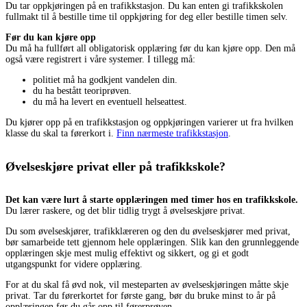
Du tar oppkjøringen på en trafikkstasjon. Du kan enten gi trafikkskolen
fullmakt til å bestille time til oppkjøring for deg eller bestille timen selv.
Før du kan kjøre opp
Du må ha fullført all obligatorisk opplæring før du kan kjøre opp. Den må
også være registrert i våre systemer. I tillegg må:
politiet må ha godkjent vandelen din.
du ha bestått teoriprøven.
du må ha levert en eventuell helseattest.
Du kjører opp på en trafikkstasjon og oppkjøringen varierer ut fra hvilken
klasse du skal ta førerkort i.
Finn nærmeste trafikkstasjon
.
Øvelseskjøre privat eller på trafikkskole?
Det kan være lurt å starte opplæringen med timer hos en trafikkskole.
Du lærer raskere, og det blir tidlig trygt å øvelseskjøre privat.
Du som øvelseskjører, trafikklæreren og den du øvelseskjører med privat,
bør samarbeide tett gjennom hele opplæringen. Slik kan den grunnleggende
opplæringen skje mest mulig effektivt og sikkert, og gi et godt
utgangspunkt for videre opplæring.
For at du skal få øvd nok, vil mesteparten av øvelseskjøringen måtte skje
privat. Tar du førerkortet for første gang, bør du bruke minst to år på
opplæringen før du går opp til førerprøven.