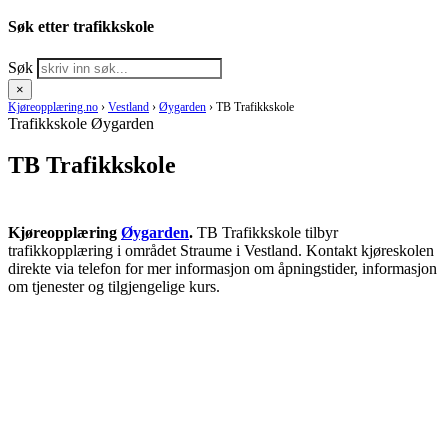
Søk etter trafikkskole
Søk
×
Kjøreopplæring.no
›
Vestland
›
Øygarden
›
TB Trafikkskole
Trafikkskole Øygarden
TB Trafikkskole
Kjøreopplæring
Øygarden
.
TB Trafikkskole tilbyr
trafikkopplæring i området Straume i Vestland. Kontakt kjøreskolen
direkte via telefon for mer informasjon om åpningstider, informasjon
om tjenester og tilgjengelige kurs.
RING KJØRESKOLE