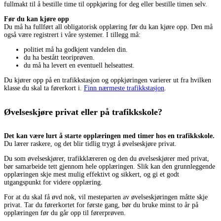
fullmakt til å bestille time til oppkjøring for deg eller bestille timen selv.
Før du kan kjøre opp
Du må ha fullført all obligatorisk opplæring før du kan kjøre opp. Den må
også være registrert i våre systemer. I tillegg må:
politiet må ha godkjent vandelen din.
du ha bestått teoriprøven.
du må ha levert en eventuell helseattest.
Du kjører opp på en trafikkstasjon og oppkjøringen varierer ut fra hvilken
klasse du skal ta førerkort i.
Finn nærmeste trafikkstasjon
.
Øvelseskjøre privat eller på trafikkskole?
Det kan være lurt å starte opplæringen med timer hos en trafikkskole.
Du lærer raskere, og det blir tidlig trygt å øvelseskjøre privat.
Du som øvelseskjører, trafikklæreren og den du øvelseskjører med privat,
bør samarbeide tett gjennom hele opplæringen. Slik kan den grunnleggende
opplæringen skje mest mulig effektivt og sikkert, og gi et godt
utgangspunkt for videre opplæring.
For at du skal få øvd nok, vil mesteparten av øvelseskjøringen måtte skje
privat. Tar du førerkortet for første gang, bør du bruke minst to år på
opplæringen før du går opp til førerprøven.