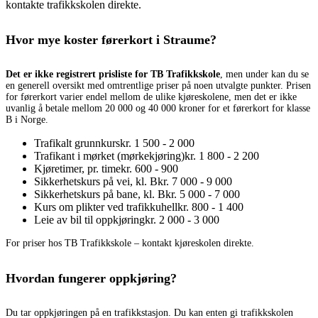
kontakte trafikkskolen direkte.
Hvor mye koster førerkort i Straume?
Det er ikke registrert prisliste for TB Trafikkskole
, men under kan du se
en generell oversikt med omtrentlige priser på noen utvalgte punkter. Prisen
for førerkort varier endel mellom de ulike kjøreskolene, men det er ikke
uvanlig å betale mellom 20 000 og 40 000 kroner for et førerkort for klasse
B i Norge.
Trafikalt grunnkurs
kr. 1 500 - 2 000
Trafikant i mørket (mørkekjøring)
kr. 1 800 - 2 200
Kjøretimer, pr. time
kr. 600 - 900
Sikkerhetskurs på vei, kl. B
kr. 7 000 - 9 000
Sikkerhetskurs på bane, kl. B
kr. 5 000 - 7 000
Kurs om plikter ved trafikkuhell
kr. 800 - 1 400
Leie av bil til oppkjøring
kr. 2 000 - 3 000
For priser hos TB Trafikkskole – kontakt kjøreskolen direkte.
Hvordan fungerer oppkjøring?
Du tar oppkjøringen på en trafikkstasjon. Du kan enten gi trafikkskolen