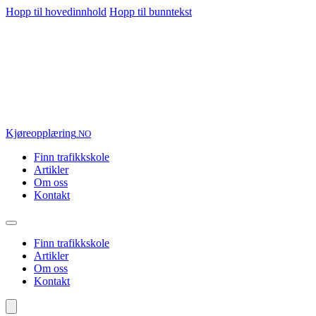
Hopp til hovedinnhold
Hopp til bunntekst
Kjøre
opplæring
.NO
Finn trafikkskole
Artikler
Om oss
Kontakt
Finn trafikkskole
Artikler
Om oss
Kontakt