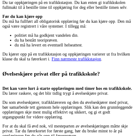
Du tar oppkjøringen på en trafikkstasjon. Du kan enten gi trafikkskolen
fullmakt til å bestille time til oppkjøring for deg eller bestille timen selv.
Før du kan kjøre opp
Du må ha fullført all obligatorisk opplæring før du kan kjøre opp. Den må
også være registrert i våre systemer. I tillegg må:
politiet må ha godkjent vandelen din.
du ha bestått teoriprøven.
du må ha levert en eventuell helseattest.
Du kjører opp på en trafikkstasjon og oppkjøringen varierer ut fra hvilken
klasse du skal ta førerkort i.
Finn nærmeste trafikkstasjon
.
Øvelseskjøre privat eller på trafikkskole?
Det kan være lurt å starte opplæringen med timer hos en trafikkskole.
Du lærer raskere, og det blir tidlig trygt å øvelseskjøre privat.
Du som øvelseskjører, trafikklæreren og den du øvelseskjører med privat,
bør samarbeide tett gjennom hele opplæringen. Slik kan den grunnleggende
opplæringen skje mest mulig effektivt og sikkert, og gi et godt
utgangspunkt for videre opplæring.
For at du skal få øvd nok, vil mesteparten av øvelseskjøringen måtte skje
privat. Tar du førerkortet for første gang, bør du bruke minst to år på
opplæringen før du går opp til førerprøven.