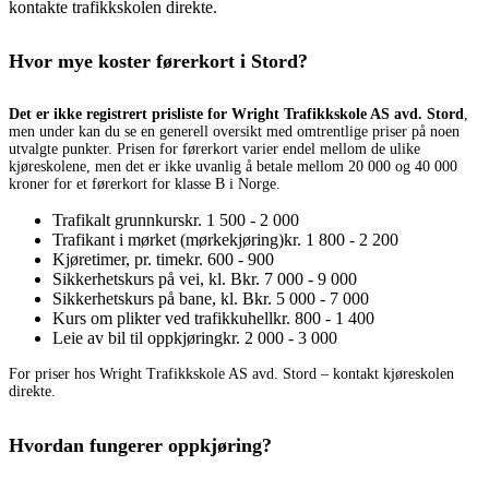
kontakte trafikkskolen direkte.
Hvor mye koster førerkort i Stord?
Det er ikke registrert prisliste for Wright Trafikkskole AS avd. Stord
,
men under kan du se en generell oversikt med omtrentlige priser på noen
utvalgte punkter. Prisen for førerkort varier endel mellom de ulike
kjøreskolene, men det er ikke uvanlig å betale mellom 20 000 og 40 000
kroner for et førerkort for klasse B i Norge.
Trafikalt grunnkurs
kr. 1 500 - 2 000
Trafikant i mørket (mørkekjøring)
kr. 1 800 - 2 200
Kjøretimer, pr. time
kr. 600 - 900
Sikkerhetskurs på vei, kl. B
kr. 7 000 - 9 000
Sikkerhetskurs på bane, kl. B
kr. 5 000 - 7 000
Kurs om plikter ved trafikkuhell
kr. 800 - 1 400
Leie av bil til oppkjøring
kr. 2 000 - 3 000
For priser hos Wright Trafikkskole AS avd. Stord – kontakt kjøreskolen
direkte.
Hvordan fungerer oppkjøring?