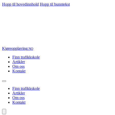
Hopp til hovedinnhold
Hopp til bunntekst
Kjøre
opplæring
.NO
Finn trafikkskole
Artikler
Om oss
Kontakt
Finn trafikkskole
Artikler
Om oss
Kontakt