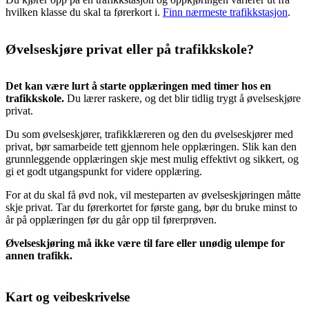
hvilken klasse du skal ta førerkort i.
Finn nærmeste trafikkstasjon
.
Øvelseskjøre privat eller på trafikkskole?
Det kan være lurt å starte opplæringen med timer hos en
trafikkskole.
Du lærer raskere, og det blir tidlig trygt å øvelseskjøre
privat.
Du som øvelseskjører, trafikklæreren og den du øvelseskjører med
privat, bør samarbeide tett gjennom hele opplæringen. Slik kan den
grunnleggende opplæringen skje mest mulig effektivt og sikkert, og
gi et godt utgangspunkt for videre opplæring.
For at du skal få øvd nok, vil mesteparten av øvelseskjøringen måtte
skje privat. Tar du førerkortet for første gang, bør du bruke minst to
år på opplæringen før du går opp til førerprøven.
Øvelseskjøring må ikke være til fare eller unødig ulempe for
annen trafikk.
Kart og veibeskrivelse