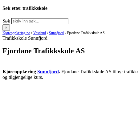
Søk etter trafikkskole
Søk
×
Kjøreopplæring.no
›
Vestland
›
Sunnfjord
›
Fjordane Trafikkskule AS
Trafikkskole Sunnfjord
Fjordane Trafikkskule AS
Kjøreopplæring
Sunnfjord
.
Fjordane Trafikkskule AS tilbyr trafikk
og tilgjengelige kurs.
RING KJØRESKOLE