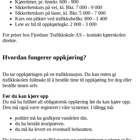
Kjøretimer, pr. time
kr. 600 - 900
Sikkerhetskurs på vei, kl. B
kr. 7 000 - 9 000
Sikkerhetskurs på bane, kl. B
kr. 5 000 - 7 000
Kurs om plikter ved trafikkuhell
kr. 800 - 1 400
Leie av bil til oppkjøring
kr. 2 000 - 3 000
For priser hos Fjordane Trafikkskule AS – kontakt kjøreskolen
direkte.
Hvordan fungerer oppkjøring?
Du tar oppkjøringen på en trafikkstasjon. Du kan enten gi
trafikkskolen fullmakt til å bestille time til oppkjøring for deg eller
bestille timen selv.
Før du kan kjøre opp
Du må ha fullført all obligatorisk opplæring før du kan kjøre opp.
Den må også være registrert i våre systemer. I tillegg må:
politiet må ha godkjent vandelen din.
du ha bestått teoriprøven.
du må ha levert en eventuell helseattest.
Du kjører opp på en trafikkstasjon og oppkjøringen varierer ut fra