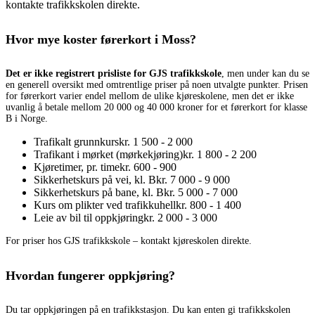
kontakte trafikkskolen direkte.
Hvor mye koster førerkort i Moss?
Det er ikke registrert prisliste for GJS trafikkskole
, men under kan du se
en generell oversikt med omtrentlige priser på noen utvalgte punkter. Prisen
for førerkort varier endel mellom de ulike kjøreskolene, men det er ikke
uvanlig å betale mellom 20 000 og 40 000 kroner for et førerkort for klasse
B i Norge.
Trafikalt grunnkurs
kr. 1 500 - 2 000
Trafikant i mørket (mørkekjøring)
kr. 1 800 - 2 200
Kjøretimer, pr. time
kr. 600 - 900
Sikkerhetskurs på vei, kl. B
kr. 7 000 - 9 000
Sikkerhetskurs på bane, kl. B
kr. 5 000 - 7 000
Kurs om plikter ved trafikkuhell
kr. 800 - 1 400
Leie av bil til oppkjøring
kr. 2 000 - 3 000
For priser hos GJS trafikkskole – kontakt kjøreskolen direkte.
Hvordan fungerer oppkjøring?
Du tar oppkjøringen på en trafikkstasjon. Du kan enten gi trafikkskolen