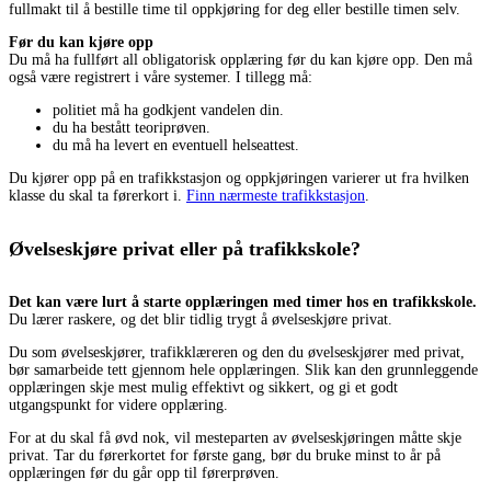
fullmakt til å bestille time til oppkjøring for deg eller bestille timen selv.
Før du kan kjøre opp
Du må ha fullført all obligatorisk opplæring før du kan kjøre opp. Den må
også være registrert i våre systemer. I tillegg må:
politiet må ha godkjent vandelen din.
du ha bestått teoriprøven.
du må ha levert en eventuell helseattest.
Du kjører opp på en trafikkstasjon og oppkjøringen varierer ut fra hvilken
klasse du skal ta førerkort i.
Finn nærmeste trafikkstasjon
.
Øvelseskjøre privat eller på trafikkskole?
Det kan være lurt å starte opplæringen med timer hos en trafikkskole.
Du lærer raskere, og det blir tidlig trygt å øvelseskjøre privat.
Du som øvelseskjører, trafikklæreren og den du øvelseskjører med privat,
bør samarbeide tett gjennom hele opplæringen. Slik kan den grunnleggende
opplæringen skje mest mulig effektivt og sikkert, og gi et godt
utgangspunkt for videre opplæring.
For at du skal få øvd nok, vil mesteparten av øvelseskjøringen måtte skje
privat. Tar du førerkortet for første gang, bør du bruke minst to år på
opplæringen før du går opp til førerprøven.