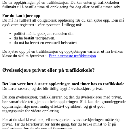
Du tar oppkjøringen på en trafikkstasjon. Du kan enten gi trafikkskolen
fullmakt til å bestille time til oppkjøring for deg eller bestille timen selv.
Før du kan kjøre opp
Du må ha fullført all obligatorisk opplæring før du kan kjøre opp. Den må
også være registrert i våre systemer. I tillegg må:
politiet må ha godkjent vandelen din.
du ha bestått teoriprøven.
du må ha levert en eventuell helseattest.
Du kjører opp på en trafikkstasjon og oppkjøringen varierer ut fra hvilken
klasse du skal ta førerkort i.
Finn nærmeste trafikkstasjon
.
Øvelseskjøre privat eller på trafikkskole?
Det kan være lurt å starte opplæringen med timer hos en trafikkskole.
Du lærer raskere, og det blir tidlig trygt å øvelseskjøre privat.
Du som øvelseskjører, trafikklæreren og den du øvelseskjører med privat,
bør samarbeide tett gjennom hele opplæringen. Slik kan den grunnleggende
opplæringen skje mest mulig effektivt og sikkert, og gi et godt
utgangspunkt for videre opplæring.
For at du skal få øvd nok, vil mesteparten av øvelseskjøringen måtte skje
privat. Tar du førerkortet for første gang, bør du bruke minst to år på
opplæringen før du går opp til førerprøven.