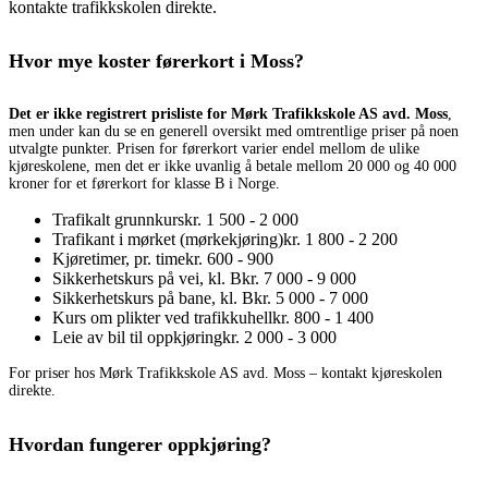
kontakte trafikkskolen direkte.
Hvor mye koster førerkort i Moss?
Det er ikke registrert prisliste for Mørk Trafikkskole AS avd. Moss
,
men under kan du se en generell oversikt med omtrentlige priser på noen
utvalgte punkter. Prisen for førerkort varier endel mellom de ulike
kjøreskolene, men det er ikke uvanlig å betale mellom 20 000 og 40 000
kroner for et førerkort for klasse B i Norge.
Trafikalt grunnkurs
kr. 1 500 - 2 000
Trafikant i mørket (mørkekjøring)
kr. 1 800 - 2 200
Kjøretimer, pr. time
kr. 600 - 900
Sikkerhetskurs på vei, kl. B
kr. 7 000 - 9 000
Sikkerhetskurs på bane, kl. B
kr. 5 000 - 7 000
Kurs om plikter ved trafikkuhell
kr. 800 - 1 400
Leie av bil til oppkjøring
kr. 2 000 - 3 000
For priser hos Mørk Trafikkskole AS avd. Moss – kontakt kjøreskolen
direkte.
Hvordan fungerer oppkjøring?