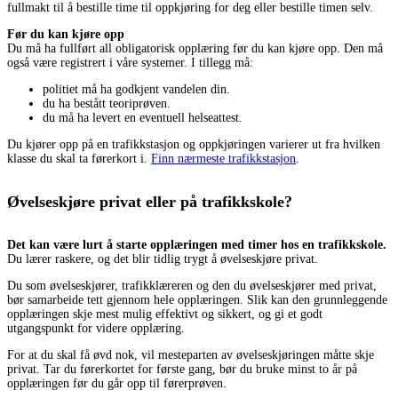
fullmakt til å bestille time til oppkjøring for deg eller bestille timen selv.
Før du kan kjøre opp
Du må ha fullført all obligatorisk opplæring før du kan kjøre opp. Den må
også være registrert i våre systemer. I tillegg må:
politiet må ha godkjent vandelen din.
du ha bestått teoriprøven.
du må ha levert en eventuell helseattest.
Du kjører opp på en trafikkstasjon og oppkjøringen varierer ut fra hvilken
klasse du skal ta førerkort i.
Finn nærmeste trafikkstasjon
.
Øvelseskjøre privat eller på trafikkskole?
Det kan være lurt å starte opplæringen med timer hos en trafikkskole.
Du lærer raskere, og det blir tidlig trygt å øvelseskjøre privat.
Du som øvelseskjører, trafikklæreren og den du øvelseskjører med privat,
bør samarbeide tett gjennom hele opplæringen. Slik kan den grunnleggende
opplæringen skje mest mulig effektivt og sikkert, og gi et godt
utgangspunkt for videre opplæring.
For at du skal få øvd nok, vil mesteparten av øvelseskjøringen måtte skje
privat. Tar du førerkortet for første gang, bør du bruke minst to år på
opplæringen før du går opp til førerprøven.