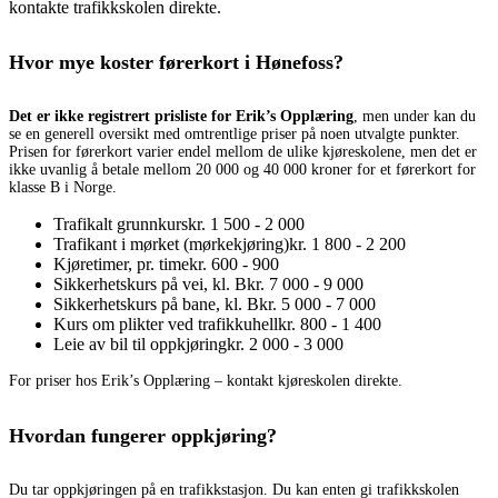
kontakte trafikkskolen direkte.
Hvor mye koster førerkort i Hønefoss?
Det er ikke registrert prisliste for Erik’s Opplæring
, men under kan du
se en generell oversikt med omtrentlige priser på noen utvalgte punkter.
Prisen for førerkort varier endel mellom de ulike kjøreskolene, men det er
ikke uvanlig å betale mellom 20 000 og 40 000 kroner for et førerkort for
klasse B i Norge.
Trafikalt grunnkurs
kr. 1 500 - 2 000
Trafikant i mørket (mørkekjøring)
kr. 1 800 - 2 200
Kjøretimer, pr. time
kr. 600 - 900
Sikkerhetskurs på vei, kl. B
kr. 7 000 - 9 000
Sikkerhetskurs på bane, kl. B
kr. 5 000 - 7 000
Kurs om plikter ved trafikkuhell
kr. 800 - 1 400
Leie av bil til oppkjøring
kr. 2 000 - 3 000
For priser hos Erik’s Opplæring – kontakt kjøreskolen direkte.
Hvordan fungerer oppkjøring?
Du tar oppkjøringen på en trafikkstasjon. Du kan enten gi trafikkskolen