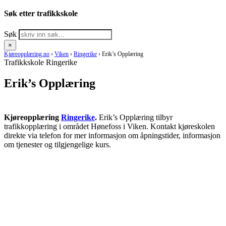
Søk etter trafikkskole
Søk
×
Kjøreopplæring.no
›
Viken
›
Ringerike
›
Erik’s Opplæring
Trafikkskole Ringerike
Erik’s Opplæring
Kjøreopplæring
Ringerike
.
Erik’s Opplæring tilbyr
trafikkopplæring i området Hønefoss i Viken. Kontakt kjøreskolen
direkte via telefon for mer informasjon om åpningstider, informasjon
om tjenester og tilgjengelige kurs.
RING KJØRESKOLE